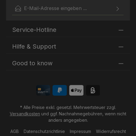
E-Mail-Adresse*
Ich habe die
Datenschutzbestimmungen
zur Kenntnis
Die mit einem Stern (*) markierten Felder sind
genommen und die
AGB
gelesen und bin mit ihnen
Service-Hotline
Pflichtfelder.
einverstanden.
Hilfe & Support
Good to know
* Alle Preise exkl. gesetzl. Mehrwertsteuer zzgl.
Versandkosten
und ggf. Nachnahmegebühren, wenn nicht
anders angegeben.
AGB
Datenschutzrichtlinie
Impressum
Widerrufsrecht